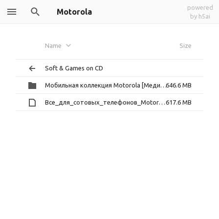
powered
Motorola
by h5ai
Name
Size
Soft & Games on CD
Мобильная коллекция Motorola [МедиаХауз]
646.6 MB
Все_для_сотовых_телефонов_Motorola_V.3.0.ISO
617.6 MB