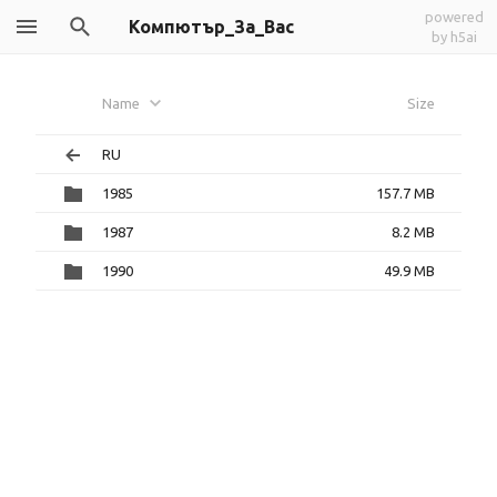
powered
Компютър_За_Вас
by h5ai
Name
Size
RU
1985
157.7 MB
1987
8.2 MB
1990
49.9 MB